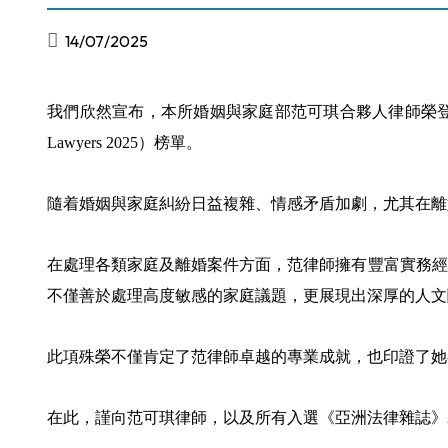
14/07/2025
我們欣然宣布，本所婚姻與家庭部范可琪合夥人律師榮登《亞洲法律雜誌》（
Lawyers 2025）榜單。
隨着婚姻與家庭糾紛日益複雜、情感矛盾加劇，尤其在離
在處理各類家庭及離婚案件方面，范律師擁有豐富實務經
不僅善於處理高度敏感的家庭議題，更展現出深厚的人文
此項殊榮不僅肯定了范律師卓越的專業成就，也印證了她
在此，謹向范可琪律師，以及所有入選《亞洲法律雜誌》20