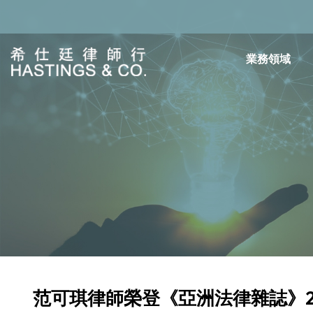
業務領域
范可琪律師榮登《亞洲法律雜誌》20