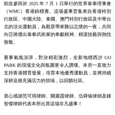
助並參與於 2025 年 7 月 1 日舉行的世界泰拳理事會
（WMC）香港錦標賽。這場盛事雲集來自香港特別
行政區、中國大陸、泰國、澳門特別行政區及中華台
北的頂尖運動員，為觀眾帶來難以忘懷的一夜，共同
向亞洲傑出泰拳武術家的奉獻精神、精湛技藝與熱忱
致敬。
賽事氣氛澎湃，對決精彩激烈，全新地標西沙 GO
PARK 的現場文化與氛圍更令人讚嘆。本所一直致力
支持香港體育發展，培育本地優秀運動員，並將持續
深耕這個充滿活力的領域，以回饋社區。
衷心感謝范可琪律師、關麗霞律師、伍舜瑜律師及鍾
智傑律師代表本所出席這場非凡盛事！